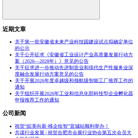
近期文章
关于第一批安徽省未来产业科技园建设试点拟确定单位
的公示
关于公开征求《安徽省工业设计产业高质量发展行动方
案（2026—2028年）》意见的公告
关于征求进一步推动先进制造业和现代生产性服务业深
度融合发展行动方案意见的公告
关于开展2026年度卓越级和领航级智能工厂推荐工作的
通知
关于组织开展2026年工业和信息化部科技型企业孵化器
申报推荐工作的通知
公司新闻
祝贺“皖美向新·移企绘智”宣城站顺利举办！
共谋行业发展 | 祝贺合肥市会展行业协会第五次会员大