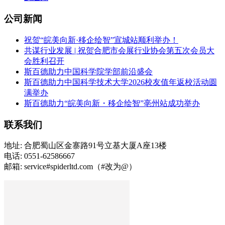
公司新闻
祝贺“皖美向新·移企绘智”宣城站顺利举办！
共谋行业发展 | 祝贺合肥市会展行业协会第五次会员大
会胜利召开
斯百德助力中国科学院学部前沿盛会
斯百德助力中国科学技术大学2026校友值年返校活动圆
满举办
斯百德助力“皖美向新・移企绘智”亳州站成功举办
联系我们
地址: 合肥蜀山区金寨路91号立基大厦A座13楼
电话: 0551-62586667
邮箱: service#spiderltd.com（#改为@）