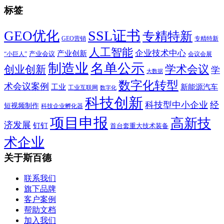
标签
SSL证书
GEO优化
专精特新
GEO营销
专精特新
人工智能
企业技术中心
产业创新
产业会议
“小巨人”
会议会展
制造业
名单公示
学术会议
创业创新
学
大数据
数字化转型
术会议案例
工业
新能源汽车
工业互联网
数字化
科技创新
科技型中小企业
经
短视频制作
科技企业孵化器
项目申报
高新技
济发展
钉钉
首台套重大技术装备
术企业
关于斯百德
联系我们
旗下品牌
客户案例
帮助文档
加入我们