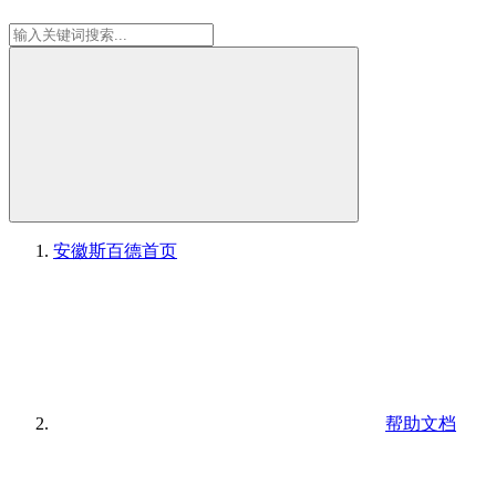
安徽斯百德
首页
帮助文档