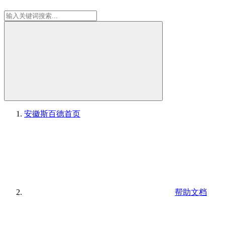
安徽斯百德
首页
帮助文档