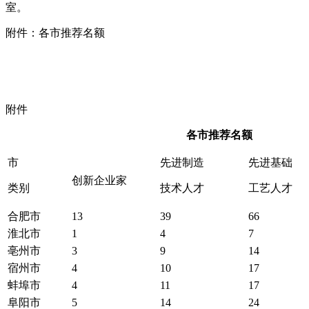
室。
附件：各市推荐名额
附件
各市推荐名额
市
先进制造
先进基础
创新企业家
类别
技术人才
工艺人才
合肥市
13
39
66
淮北市
1
4
7
亳州市
3
9
14
宿州市
4
10
17
蚌埠市
4
11
17
阜阳市
5
14
24