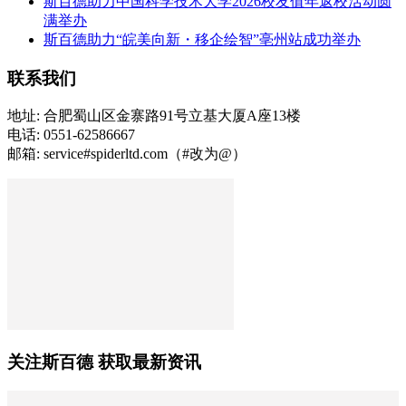
斯百德助力中国科学技术大学2026校友值年返校活动圆
满举办
斯百德助力“皖美向新・移企绘智”亳州站成功举办
联系我们
地址: 合肥蜀山区金寨路91号立基大厦A座13楼
电话: 0551-62586667
邮箱: service#spiderltd.com（#改为@）
关注斯百德 获取最新资讯