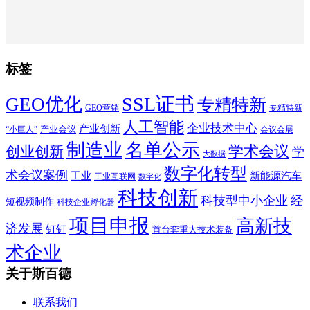
标签
SSL证书
GEO优化
专精特新
GEO营销
专精特新
人工智能
企业技术中心
产业创新
产业会议
“小巨人”
会议会展
制造业
名单公示
学术会议
创业创新
学
大数据
数字化转型
术会议案例
工业
新能源汽车
工业互联网
数字化
科技创新
科技型中小企业
经
短视频制作
科技企业孵化器
项目申报
高新技
济发展
钉钉
首台套重大技术装备
术企业
关于斯百德
联系我们