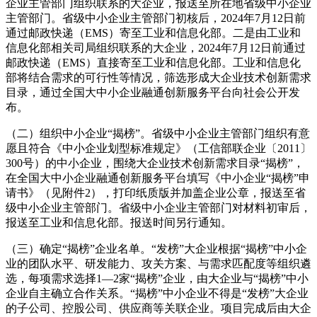
企业主管部门组织联系的大企业，报送至所在地省级中小企业
主管部门。省级中小企业主管部门初核后，2024年7月12日前
通过邮政快递（EMS）寄至工业和信息化部。二是由工业和
信息化部相关司局组织联系的大企业，2024年7月12日前通过
邮政快递（EMS）直接寄至工业和信息化部。工业和信息化
部将结合需求的可行性等情况，筛选形成大企业技术创新需求
目录，通过全国大中小企业融通创新服务平台向社会公开发
布。
（二）组织中小企业“揭榜”。省级中小企业主管部门组织有意
愿且符合《中小企业划型标准规定》（工信部联企业〔2011〕
300号）的中小企业，围绕大企业技术创新需求目录“揭榜”，
在全国大中小企业融通创新服务平台填写《中小企业“揭榜”申
请书》（见附件2），打印纸质版并加盖企业公章，报送至省
级中小企业主管部门。省级中小企业主管部门对材料初审后，
报送至工业和信息化部。报送时间另行通知。
（三）确定“揭榜”企业名单。“发榜”大企业根据“揭榜”中小企
业的团队水平、研发能力、攻关方案、与需求匹配度等组织遴
选，每项需求选择1—2家“揭榜”企业，由大企业与“揭榜”中小
企业自主确立合作关系。“揭榜”中小企业不得是“发榜”大企业
的子公司、控股公司、供应商等关联企业。项目完成后由大企