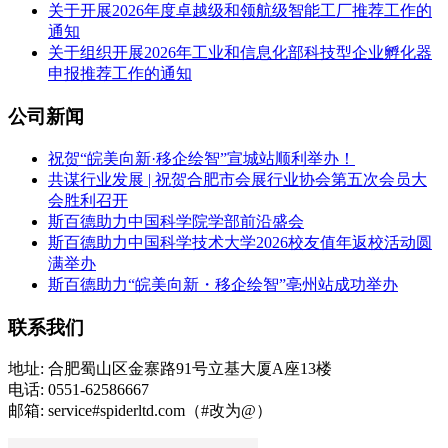
关于开展2026年度卓越级和领航级智能工厂推荐工作的
通知
关于组织开展2026年工业和信息化部科技型企业孵化器
申报推荐工作的通知
公司新闻
祝贺“皖美向新·移企绘智”宣城站顺利举办！
共谋行业发展 | 祝贺合肥市会展行业协会第五次会员大
会胜利召开
斯百德助力中国科学院学部前沿盛会
斯百德助力中国科学技术大学2026校友值年返校活动圆
满举办
斯百德助力“皖美向新・移企绘智”亳州站成功举办
联系我们
地址: 合肥蜀山区金寨路91号立基大厦A座13楼
电话: 0551-62586667
邮箱: service#spiderltd.com（#改为@）