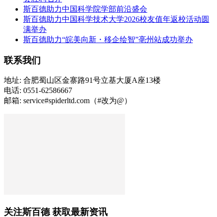
斯百德助力中国科学院学部前沿盛会
斯百德助力中国科学技术大学2026校友值年返校活动圆
满举办
斯百德助力“皖美向新・移企绘智”亳州站成功举办
联系我们
地址: 合肥蜀山区金寨路91号立基大厦A座13楼
电话: 0551-62586667
邮箱: service#spiderltd.com（#改为@）
关注斯百德 获取最新资讯