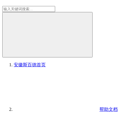
安徽斯百德
首页
帮助文档