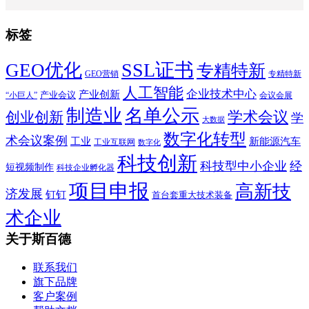
标签
SSL证书
GEO优化
专精特新
GEO营销
专精特新
人工智能
企业技术中心
产业创新
产业会议
“小巨人”
会议会展
制造业
名单公示
学术会议
创业创新
学
大数据
数字化转型
术会议案例
工业
新能源汽车
工业互联网
数字化
科技创新
科技型中小企业
经
短视频制作
科技企业孵化器
项目申报
高新技
济发展
钉钉
首台套重大技术装备
术企业
关于斯百德
联系我们
旗下品牌
客户案例