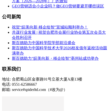
方案（2026—2028年）》的通知
GEO营销适合小企业吗？做GEO营销要避开哪些误区
公司新闻
祝贺“皖美向新·移企绘智”宣城站顺利举办！
共谋行业发展 | 祝贺合肥市会展行业协会第五次会员大
会胜利召开
斯百德助力中国科学院学部前沿盛会
斯百德助力中国科学技术大学2026校友值年返校活动圆
满举办
斯百德助力“皖美向新・移企绘智”亳州站成功举办
联系我们
地址: 合肥蜀山区金寨路91号立基大厦A座13楼
电话: 0551-62586667
邮箱: service#spiderltd.com（#改为@）