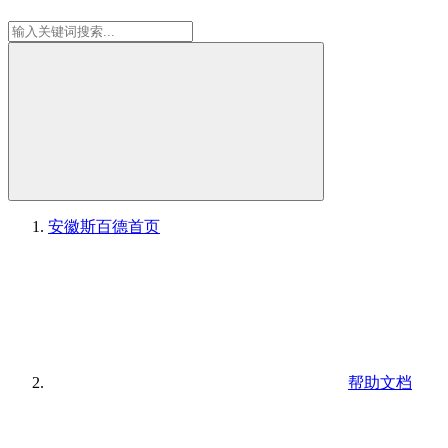
安徽斯百德
首页
帮助文档