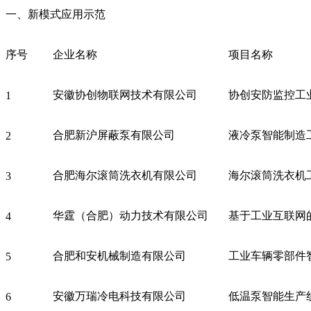
一、新模式应用示范
序号
企业名称
项目名称
安徽协创物联网技术有限公司
协创安防监控工
1
合肥新沪屏蔽泵有限公司
液冷泵智能制造
2
合肥海尔滚筒洗衣机有限公司
海尔滚筒洗衣机
3
华霆（合肥）动力技术有限公司
基于工业互联网
4
合肥和安机械制造有限公司
工业车辆零部件
5
安徽万瑞冷电科技有限公司
低温泵智能生产
6