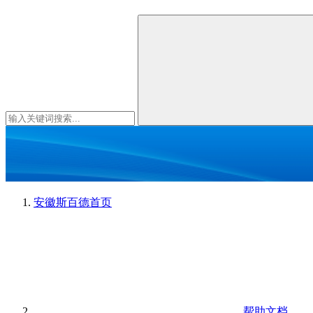
安徽斯百德
首页
帮助文档