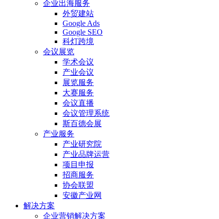
企业出海服务
外贸建站
Google Ads
Google SEO
科灯跨境
会议展览
学术会议
产业会议
展览服务
大赛服务
会议直播
会议管理系统
斯百德会展
产业服务
产业研究院
产业品牌运营
项目申报
招商服务
协会联盟
安徽产业网
解决方案
企业营销解决方案