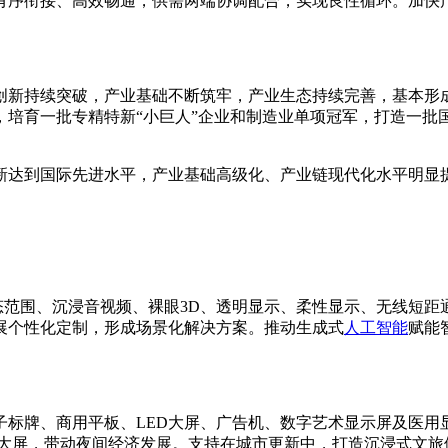
有序衔接、高效畅通，供需两端协调配合，实现良性循环。加快
术创新持续突破，产业基础不断筑牢，产业生态持续完善，基本
，培育一批专精特新“小巨人”企业和制造业单项冠军，打造一批
创新达到国际先进水平，产业基础高级化、产业链现代化水平明
。
动态范围、沉浸音视频、裸眼3D、透明显示、柔性显示、无线短
展个性化定制，形成场景化解决方案。推动生成式
人工智能
赋能
子标牌、商用平板、LED大屏、广告机、数字艺术显示屏及医用
示大屏，带动夜间经济发展。支持在城市更新中，打造沉浸式文旅