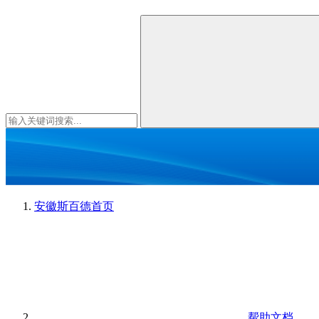
安徽斯百德
首页
帮助文档