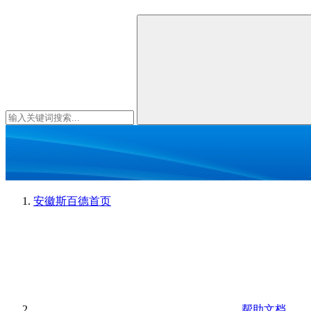
安徽斯百德
首页
帮助文档