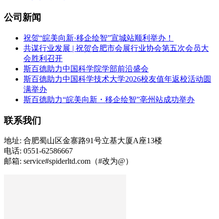
公司新闻
祝贺“皖美向新·移企绘智”宣城站顺利举办！
共谋行业发展 | 祝贺合肥市会展行业协会第五次会员大
会胜利召开
斯百德助力中国科学院学部前沿盛会
斯百德助力中国科学技术大学2026校友值年返校活动圆
满举办
斯百德助力“皖美向新・移企绘智”亳州站成功举办
联系我们
地址: 合肥蜀山区金寨路91号立基大厦A座13楼
电话: 0551-62586667
邮箱: service#spiderltd.com（#改为@）