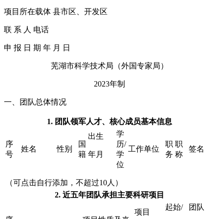
项目所在载体 县市区、开发区
联 系 人 电话
申 报 日 期 年 月 日
芜湖市科学技术局（外国专家局）
2023年制
一、团队总体情况
1.
团队领军人才、核心成员基本信息
学
出生
序
国
历/
职
职
姓名
性别
工作单位
签名
号
籍
年月
学
务
称
位
（可点击自行添加，不超过10人）
2.
近五年团队承担主要科研项目
起始/
团队
项目