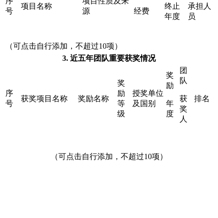
序
项目性质及来
项目名称
终止
承担人
号
源
经费
年度
员
（可点击自行添加，不超过10项）
3.
近五年团队重要获奖情况
团
奖
队
奖
励
序
励
授奖单位
获奖项目名称
奖励名称
获
排名
号
等
及国别
年
奖
级
度
人
（可点击自行添加，不超过10项）