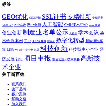
标签
SSL证书
GEO优化
专精特新
GEO营销
专精特新
人工智能
企业技术中心
产业创新
产业会议
“小巨人”
会议会展
制造业
名单公示
学术会议
创业创新
学
大数据
数字化转型
术会议案例
工业
新能源汽车
工业互联网
数字化
科技创新
科技型中小企业
经
短视频制作
科技企业孵化器
项目申报
高新技
济发展
钉钉
首台套重大技术装备
术企业
关于斯百德
联系我们
旗下品牌
客户案例
帮助文档
加入我们