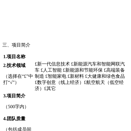
三、项目简介
1.
项目名称
£新一代信息技术 £新能源汽车和智能网联汽
2.
技术
领域
车 £人工智能 £新能源和节能环保 £高端装备
（选择在“£”中
制造 £智能家电 £新材料 £大健康和绿色食品
打“√”）
£数字创意（线上经济）£航空航天（低空经
济）£其它
3.
项目简介
（500字内）
4.
团队
质量
（包括成员间