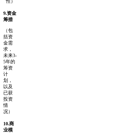
性）
9.
资金
筹措
（包
括资
金需
求，
未来3-
5年的
筹资
计
划，
以及
已获
投资
情
况）
10.
商
业模