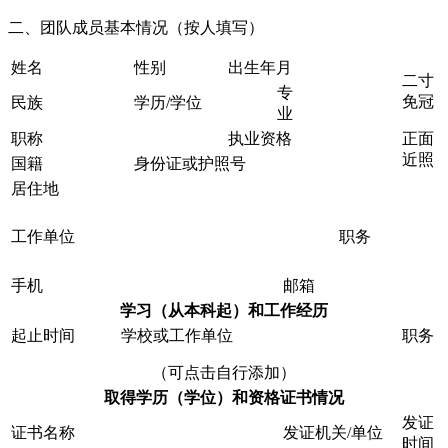
二、团队成员基本情况（按人填写）
姓名
性别
出生年月
二寸
专
免冠
民族
学历/学位
业
职称
执业资格
正面
近照
国籍
身份证或护照号
居住地
工作单位
职务
手机
邮箱
学习（从本科起）和工作经历
起止时间
学校或工作单位
职务
（可点击自行添加）
取得学历（学位）和资
格
证书情况
发证
证书名称
发证机关/单位
时间