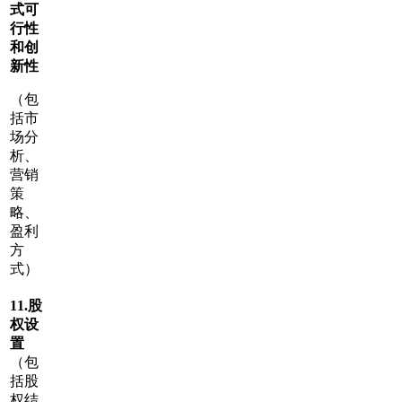
式可
行性
和创
新性
（包
括市
场分
析、
营销
策
略、
盈利
方
式）
11.
股
权设
置
（包
括股
权结