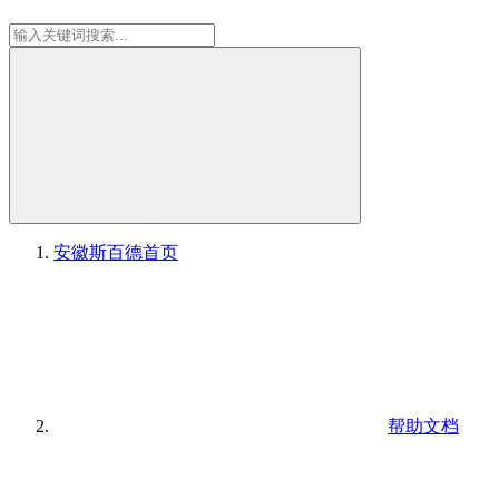
安徽斯百德
首页
帮助文档