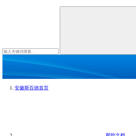
安徽斯百德
首页
帮助文档