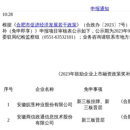
申报通知
10:28
根据《
合肥市促进经济发展若干政策
》（合政办〔2023〕7号
补（免申即享）》申报项目审核表公示如下，公示期为2023年9月
委驻局纪检监察组（0551-63532101）；业务咨询请联系市地方金
《2023年鼓励企业上市融资政策奖
序号
企业名称
免申事项
新三板挂牌、新
《合
1
安徽皖垦种业股份有限公司
三板晋层
安徽商信政通信息技术股份
《合
2
新三板晋层
有限公司