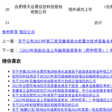
合肥维天运通信息科技股份
《合
20
境外成功上市
有限公司
21
合计
免申即享
项目公示
上一篇：
关于公布2023年第三批安徽省首台套重大技术装备名
下一篇：
《2023年鼓励企业上市融资政策奖补（即申即享）》
猜你喜欢
关于开展2024年合肥市推进标准化发展若干政策奖励资金申报工
宿州市科技局关于对2023年度市级揭榜挂帅项目拟揭榜单位的公
关于2024年安徽省科技创新攻坚计划拟立项项目的公示
2022年合肥市推动经济高质量发展若干政策（服务业集聚区考评
安徽省工业和信息化厅2024年制造强省建设、中小企业发展专
关于兑现合肥市2023年体育产业政策资金奖补项目的公示
《2023年鼓励企业上市融资政策奖补（即申即享）》申报项目公
关于2024年科技帮扶项目拟推荐项目的公示
关于“鲲鹏计划”校地合作成果转化专项2024年度第一批在肥项目