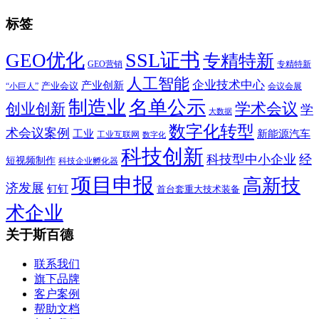
标签
SSL证书
GEO优化
专精特新
GEO营销
专精特新
人工智能
企业技术中心
产业创新
产业会议
“小巨人”
会议会展
制造业
名单公示
学术会议
创业创新
学
大数据
数字化转型
术会议案例
工业
新能源汽车
工业互联网
数字化
科技创新
科技型中小企业
经
短视频制作
科技企业孵化器
项目申报
高新技
济发展
钉钉
首台套重大技术装备
术企业
关于斯百德
联系我们
旗下品牌
客户案例
帮助文档