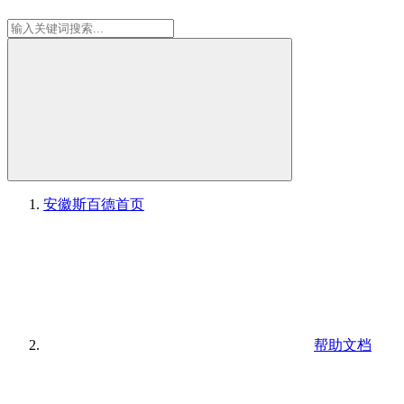
安徽斯百德
首页
帮助文档