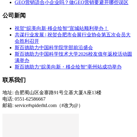
GEO营销适合小企业吗？做GEO营销要避开哪些误区
公司新闻
祝贺“皖美向新·移企绘智”宣城站顺利举办！
共谋行业发展 | 祝贺合肥市会展行业协会第五次会员大
会胜利召开
斯百德助力中国科学院学部前沿盛会
斯百德助力中国科学技术大学2026校友值年返校活动圆
满举办
斯百德助力“皖美向新・移企绘智”亳州站成功举办
联系我们
地址: 合肥蜀山区金寨路91号立基大厦A座13楼
电话: 0551-62586667
邮箱: service#spiderltd.com（#改为@）