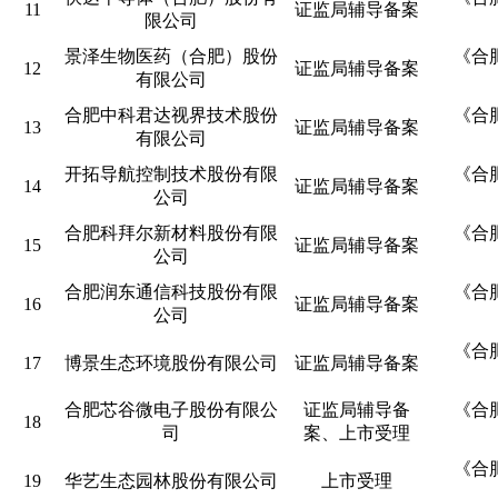
11
证监局辅导备案
限公司
景泽生物医药（合肥）股份
《合
12
证监局辅导备案
有限公司
合肥中科君达视界技术股份
《合
13
证监局辅导备案
有限公司
开拓导航控制技术股份有限
《合
14
证监局辅导备案
公司
合肥科拜尔新材料股份有限
《合
15
证监局辅导备案
公司
合肥润东通信科技股份有限
《合
16
证监局辅导备案
公司
《合
17
博景生态环境股份有限公司
证监局辅导备案
合肥芯谷微电子股份有限公
证监局辅导备
《合
18
司
案、上市受理
《合
19
华艺生态园林股份有限公司
上市受理