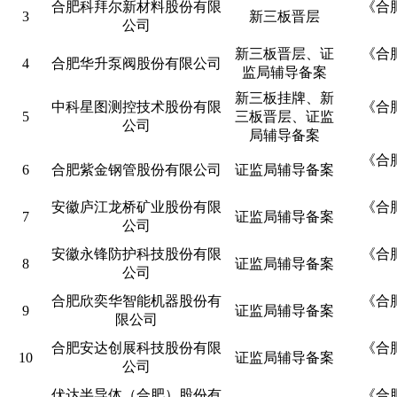
合肥科拜尔新材料股份有限
《合
3
新三板晋层
公司
新三板晋层、证
《合
4
合肥华升泵阀股份有限公司
监局辅导备案
新三板挂牌、新
中科星图测控技术股份有限
《合
5
三板晋层、证监
公司
局辅导备案
《合
6
合肥紫金钢管股份有限公司
证监局辅导备案
安徽庐江龙桥矿业股份有限
《合
7
证监局辅导备案
公司
安徽永锋防护科技股份有限
《合
8
证监局辅导备案
公司
合肥欣奕华智能机器股份有
《合
9
证监局辅导备案
限公司
合肥安达创展科技股份有限
《合
10
证监局辅导备案
公司
伏达半导体（合肥）股份有
《合