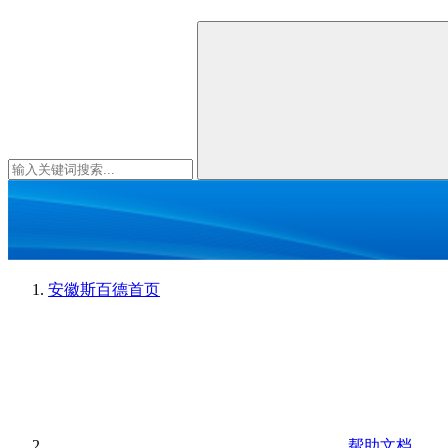
安徽斯百德
首页
帮助文档