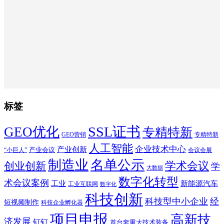
标签
SSL证书
GEO优化
专精特新
GEO营销
专精特新
人工智能
企业技术中心
产业创新
产业会议
“小巨人”
会议会展
制造业
名单公示
学术会议
创业创新
学
大数据
数字化转型
术会议案例
工业
新能源汽车
工业互联网
数字化
科技创新
科技型中小企业
经
短视频制作
科技企业孵化器
项目申报
高新技
济发展
钉钉
首台套重大技术装备