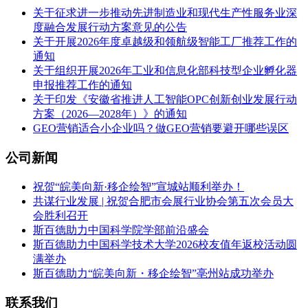
关于征求进一步推动先进制造业和现代生产性服务业深
度融合发展行动方案意见的公告
关于开展2026年度卓越级和领航级智能工厂推荐工作的
通知
关于组织开展2026年工业和信息化部科技型企业孵化器
申报推荐工作的通知
关于印发《安徽省推进人工智能OPC创新创业发展行动
方案（2026—2028年）》的通知
GEO营销适合小企业吗？做GEO营销要避开哪些误区
公司新闻
祝贺“皖美向新·移企绘智”宣城站顺利举办！
共谋行业发展 | 祝贺合肥市会展行业协会第五次会员大
会胜利召开
斯百德助力中国科学院学部前沿盛会
斯百德助力中国科学技术大学2026校友值年返校活动圆
满举办
斯百德助力“皖美向新・移企绘智”亳州站成功举办
联系我们