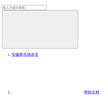
安徽斯百德
首页
帮助文档