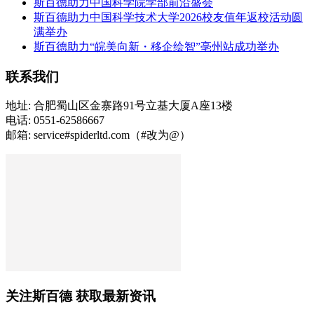
斯百德助力中国科学院学部前沿盛会
斯百德助力中国科学技术大学2026校友值年返校活动圆
满举办
斯百德助力“皖美向新・移企绘智”亳州站成功举办
联系我们
地址: 合肥蜀山区金寨路91号立基大厦A座13楼
电话: 0551-62586667
邮箱: service#spiderltd.com（#改为@）
关注斯百德 获取最新资讯