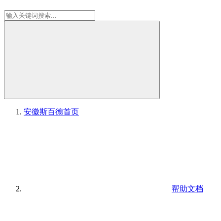
安徽斯百德
首页
帮助文档