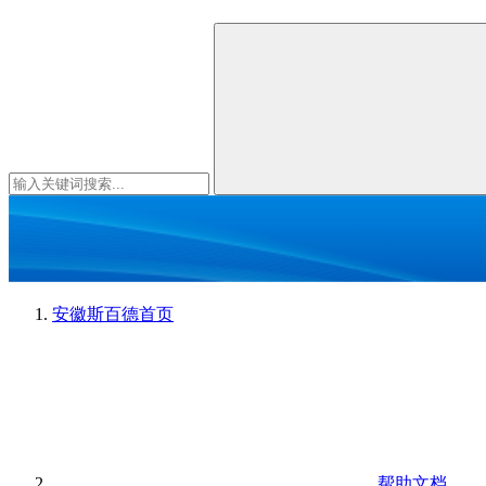
安徽斯百德
首页
帮助文档