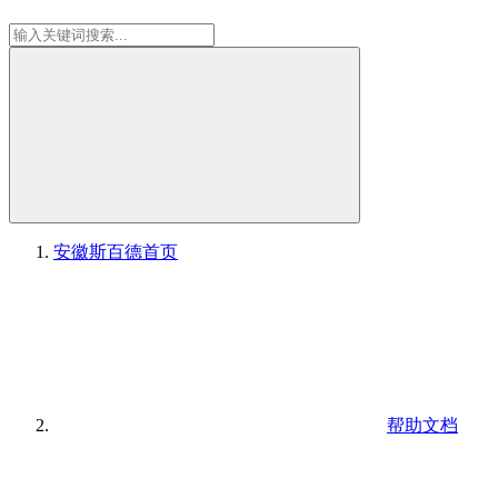
安徽斯百德
首页
帮助文档