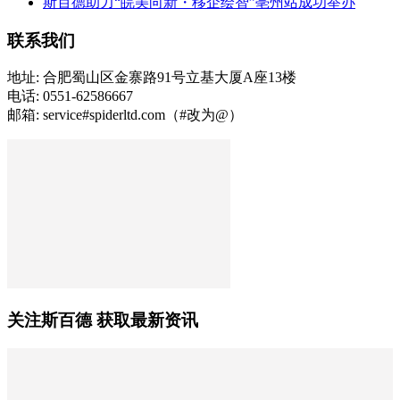
斯百德助力“皖美向新・移企绘智”亳州站成功举办
联系我们
地址: 合肥蜀山区金寨路91号立基大厦A座13楼
电话: 0551-62586667
邮箱: service#spiderltd.com（#改为@）
关注斯百德 获取最新资讯