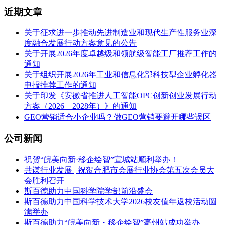
近期文章
关于征求进一步推动先进制造业和现代生产性服务业深
度融合发展行动方案意见的公告
关于开展2026年度卓越级和领航级智能工厂推荐工作的
通知
关于组织开展2026年工业和信息化部科技型企业孵化器
申报推荐工作的通知
关于印发《安徽省推进人工智能OPC创新创业发展行动
方案（2026—2028年）》的通知
GEO营销适合小企业吗？做GEO营销要避开哪些误区
公司新闻
祝贺“皖美向新·移企绘智”宣城站顺利举办！
共谋行业发展 | 祝贺合肥市会展行业协会第五次会员大
会胜利召开
斯百德助力中国科学院学部前沿盛会
斯百德助力中国科学技术大学2026校友值年返校活动圆
满举办
斯百德助力“皖美向新・移企绘智”亳州站成功举办