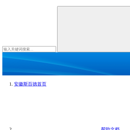
安徽斯百德
首页
帮助文档