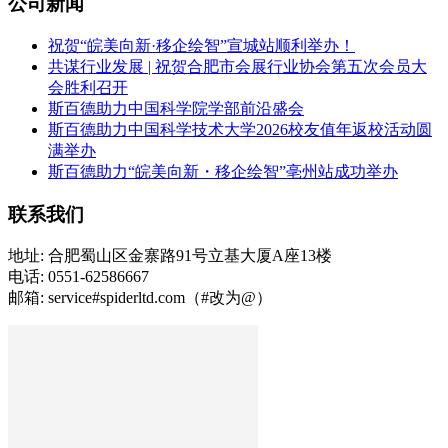
公司新闻
祝贺“皖美向新·移企绘智”宣城站顺利举办！
共谋行业发展 | 祝贺合肥市会展行业协会第五次会员大
会胜利召开
斯百德助力中国科学院学部前沿盛会
斯百德助力中国科学技术大学2026校友值年返校活动圆
满举办
斯百德助力“皖美向新・移企绘智”亳州站成功举办
联系我们
地址: 合肥蜀山区金寨路91号立基大厦A座13楼
电话: 0551-62586667
邮箱: service#spiderltd.com（#改为@）