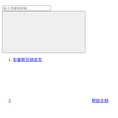
安徽斯百德
首页
帮助文档