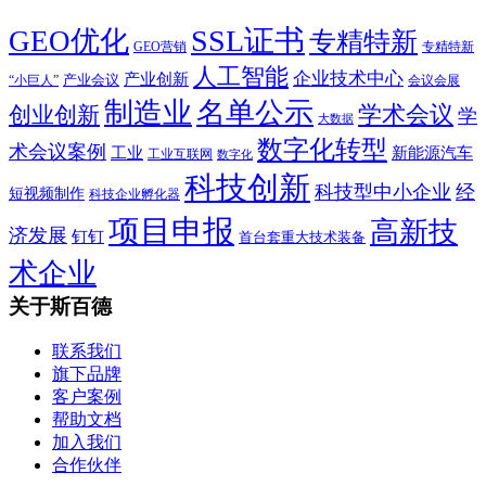
SSL证书
GEO优化
专精特新
GEO营销
专精特新
人工智能
企业技术中心
产业创新
产业会议
“小巨人”
会议会展
制造业
名单公示
学术会议
创业创新
学
大数据
数字化转型
术会议案例
工业
新能源汽车
工业互联网
数字化
科技创新
科技型中小企业
经
短视频制作
科技企业孵化器
项目申报
高新技
济发展
钉钉
首台套重大技术装备
术企业
关于斯百德
联系我们
旗下品牌
客户案例
帮助文档
加入我们
合作伙伴