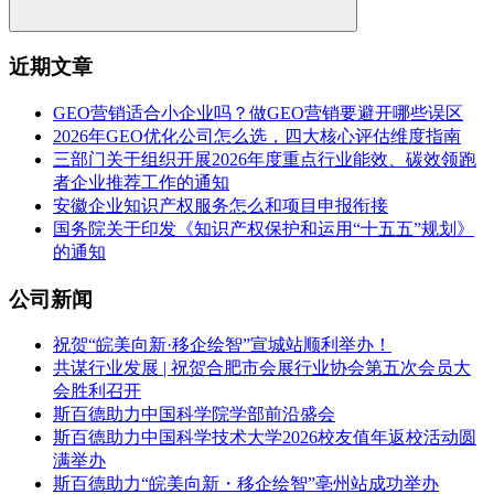
近期文章
GEO营销适合小企业吗？做GEO营销要避开哪些误区
2026年GEO优化公司怎么选，四大核心评估维度指南
三部门关于组织开展2026年度重点行业能效、碳效领跑
者企业推荐工作的通知
安徽企业知识产权服务怎么和项目申报衔接
国务院关于印发《知识产权保护和运用“十五五”规划》
的通知
公司新闻
祝贺“皖美向新·移企绘智”宣城站顺利举办！
共谋行业发展 | 祝贺合肥市会展行业协会第五次会员大
会胜利召开
斯百德助力中国科学院学部前沿盛会
斯百德助力中国科学技术大学2026校友值年返校活动圆
满举办
斯百德助力“皖美向新・移企绘智”亳州站成功举办