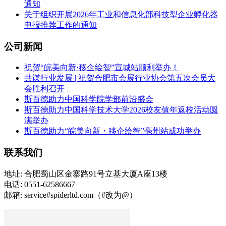
通知
关于组织开展2026年工业和信息化部科技型企业孵化器
申报推荐工作的通知
公司新闻
祝贺“皖美向新·移企绘智”宣城站顺利举办！
共谋行业发展 | 祝贺合肥市会展行业协会第五次会员大
会胜利召开
斯百德助力中国科学院学部前沿盛会
斯百德助力中国科学技术大学2026校友值年返校活动圆
满举办
斯百德助力“皖美向新・移企绘智”亳州站成功举办
联系我们
地址: 合肥蜀山区金寨路91号立基大厦A座13楼
电话: 0551-62586667
邮箱: service#spiderltd.com（#改为@）