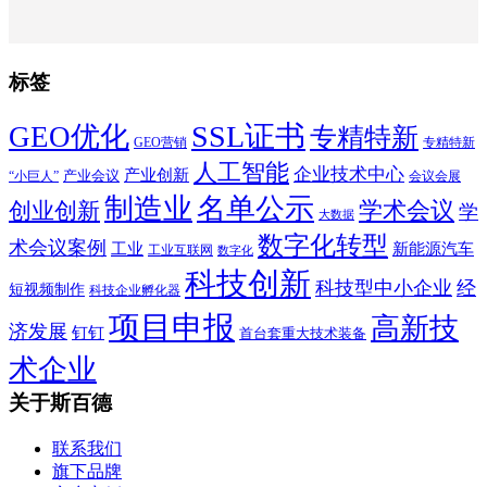
标签
SSL证书
GEO优化
专精特新
GEO营销
专精特新
人工智能
企业技术中心
产业创新
产业会议
“小巨人”
会议会展
制造业
名单公示
学术会议
创业创新
学
大数据
数字化转型
术会议案例
工业
新能源汽车
工业互联网
数字化
科技创新
科技型中小企业
经
短视频制作
科技企业孵化器
项目申报
高新技
济发展
钉钉
首台套重大技术装备
术企业
关于斯百德
联系我们
旗下品牌