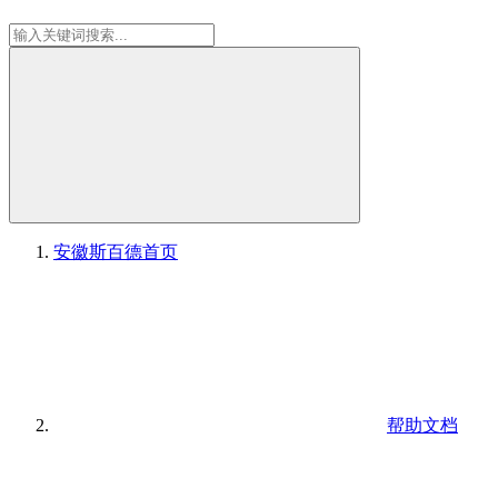
安徽斯百德
首页
帮助文档