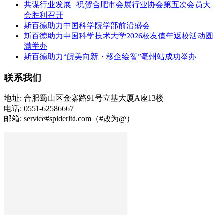
共谋行业发展 | 祝贺合肥市会展行业协会第五次会员大
会胜利召开
斯百德助力中国科学院学部前沿盛会
斯百德助力中国科学技术大学2026校友值年返校活动圆
满举办
斯百德助力“皖美向新・移企绘智”亳州站成功举办
联系我们
地址: 合肥蜀山区金寨路91号立基大厦A座13楼
电话: 0551-62586667
邮箱: service#spiderltd.com（#改为@）