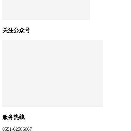
关注公众号
服务热线
0551-62586667