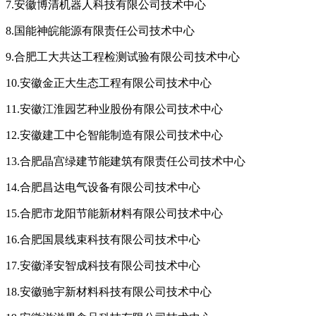
7.安徽博清机器人科技有限公司技术中心
8.国能神皖能源有限责任公司技术中心
9.合肥工大共达工程检测试验有限公司技术中心
10.安徽金正大生态工程有限公司技术中心
11.安徽江淮园艺种业股份有限公司技术中心
12.安徽建工中仑智能制造有限公司技术中心
13.合肥晶宫绿建节能建筑有限责任公司技术中心
14.合肥昌达电气设备有限公司技术中心
15.合肥市龙阳节能新材料有限公司技术中心
16.合肥国晨线束科技有限公司技术中心
17.安徽泽安智成科技有限公司技术中心
18.安徽驰宇新材料科技有限公司技术中心