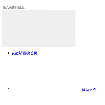
安徽斯百德
首页
帮助文档