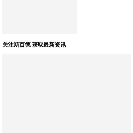
关注斯百德 获取最新资讯