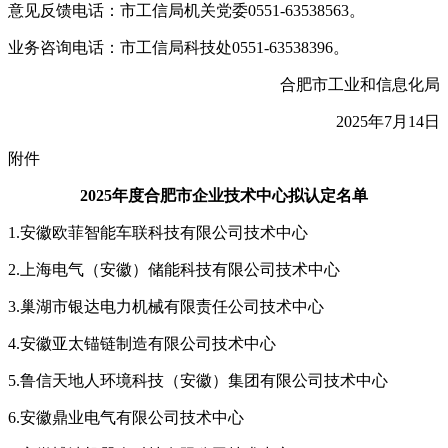
意见反馈电话：市工信局机关党委0551-63538563。
业务咨询电话：市工信局科技处0551-63538396。
合肥市工业和信息化局
2025年7月14日
附件
2025年度合肥市企业技术中心拟认定名单
1.安徽欧菲智能车联科技有限公司技术中心
2.上海电气（安徽）储能科技有限公司技术中心
3.巢湖市银达电力机械有限责任公司技术中心
4.安徽亚太锚链制造有限公司技术中心
5.鲁信天地人环境科技（安徽）集团有限公司技术中心
6.安徽鼎业电气有限公司技术中心