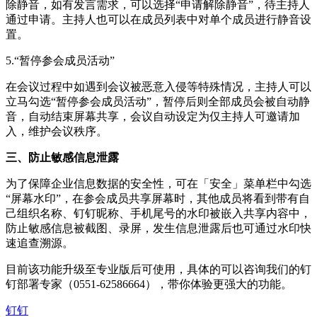
除静音，如有发言需求，可以选择“申请解除静音”，待主持人
通过申请。主持人也可以在成员列表中对单个成员进行静音设
置。
5.“暂停参会成员活动”
在会议过程中如遇到会议被恶意入侵等特殊情况，主持人可以
立马勾选“暂停参会成员活动”，暂停后则全部成员会被自动静
音，自动结束屏幕共享，会议自动设定为仅主持人可邀请加
入，维护会议秩序。
三、防止敏感信息泄露
为了保障企业信息数据的安全性，可在「安全」菜单栏中勾选
“屏幕水印”，在参会成员共享屏幕时，其他成员将看到带有自
己组织名称、钉钉昵称、手机尾号的水印被嵌入共享内容中，
防止敏感信息被截图、录屏，发生信息泄露后也可通过水印快
速追查溯源。
目前该功能升级至专业版后可使用，具体的可以咨询我们的钉
钉部署专家（0551-62586664），带你体验更强大的功能。
钉钉