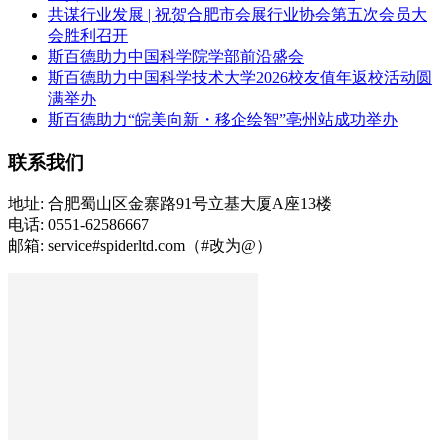
共谋行业发展 | 祝贺合肥市会展行业协会第五次会员大
会胜利召开
斯百德助力中国科学院学部前沿盛会
斯百德助力中国科学技术大学2026校友值年返校活动圆
满举办
斯百德助力“皖美向新・移企绘智”亳州站成功举办
联系我们
地址: 合肥蜀山区金寨路91号立基大厦A座13楼
电话: 0551-62586667
邮箱: service#spiderltd.com（#改为@）