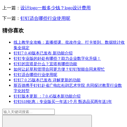
上一篇：
设计logo一般多少钱？logo设计费用
下一篇：
钉钉适合哪些行业使用呢
猜你喜欢
线上教学全攻略：直播授课、批改作业、打卡签到、数据统计收
集全搞定
钉钉7.0.40版本已发布 新功能介绍
钉钉专业版的好处有哪些？助力企业数字化升级！
钉钉的宜搭是什么？宜搭有哪些功能
如何让起草和管理合同更方便？钉钉智能合同来帮忙
钉钉适合哪些行业使用呢
钉钉7.0.25版本已发布 详解更新的功能
斯百德携手钉钉赴省广电红杜鹃艺术学院 共同探讨教育行业数
字化转型
钉钉版本更新 ：7.0.45版本新功能介绍
钉钉618钜惠：专业版买一年送1个月 甄选品买两年送1年