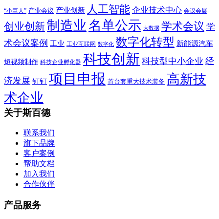
人工智能
企业技术中心
产业创新
产业会议
“小巨人”
会议会展
制造业
名单公示
学术会议
创业创新
学
大数据
数字化转型
术会议案例
工业
新能源汽车
工业互联网
数字化
科技创新
科技型中小企业
经
短视频制作
科技企业孵化器
项目申报
高新技
济发展
钉钉
首台套重大技术装备
术企业
关于斯百德
联系我们
旗下品牌
客户案例
帮助文档
加入我们
合作伙伴
产品服务