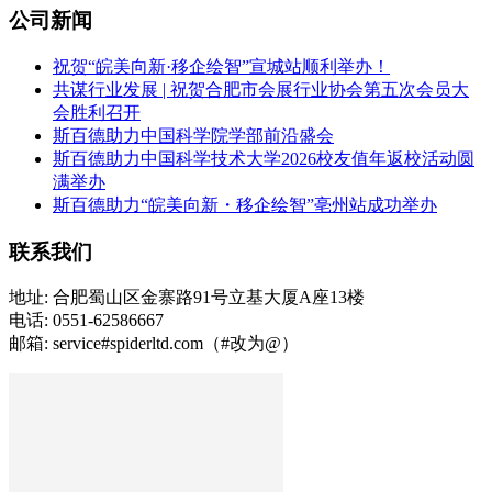
公司新闻
祝贺“皖美向新·移企绘智”宣城站顺利举办！
共谋行业发展 | 祝贺合肥市会展行业协会第五次会员大
会胜利召开
斯百德助力中国科学院学部前沿盛会
斯百德助力中国科学技术大学2026校友值年返校活动圆
满举办
斯百德助力“皖美向新・移企绘智”亳州站成功举办
联系我们
地址: 合肥蜀山区金寨路91号立基大厦A座13楼
电话: 0551-62586667
邮箱: service#spiderltd.com（#改为@）