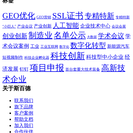
标签
SSL证书
GEO优化
专精特新
GEO营销
专精特新
人工智能
企业技术中心
产业创新
产业会议
“小巨人”
会议会展
制造业
名单公示
学术会议
创业创新
学
大数据
数字化转型
术会议案例
工业
新能源汽车
工业互联网
数字化
科技创新
科技型中小企业
经
短视频制作
科技企业孵化器
项目申报
高新技
济发展
钉钉
首台套重大技术装备
术企业
关于斯百德
联系我们
旗下品牌
客户案例
帮助文档
加入我们
合作伙伴