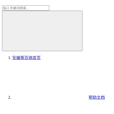
安徽斯百德
首页
帮助文档