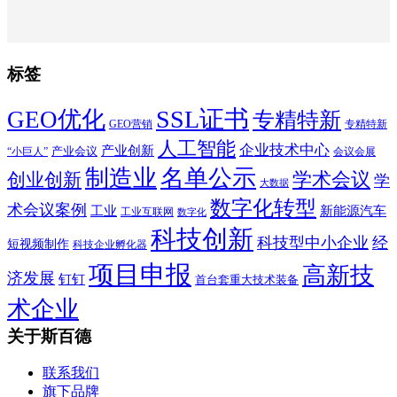
标签
SSL证书
GEO优化
专精特新
GEO营销
专精特新
人工智能
企业技术中心
产业创新
产业会议
“小巨人”
会议会展
制造业
名单公示
学术会议
创业创新
学
大数据
数字化转型
术会议案例
工业
新能源汽车
工业互联网
数字化
科技创新
科技型中小企业
经
短视频制作
科技企业孵化器
项目申报
高新技
济发展
钉钉
首台套重大技术装备
术企业
关于斯百德
联系我们
旗下品牌