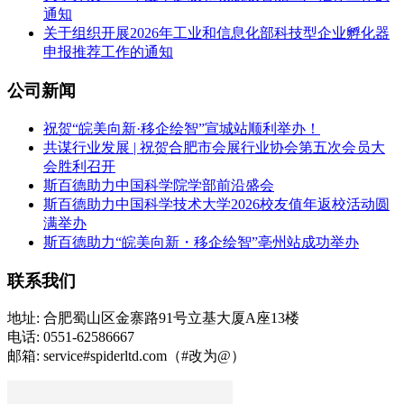
通知
关于组织开展2026年工业和信息化部科技型企业孵化器
申报推荐工作的通知
公司新闻
祝贺“皖美向新·移企绘智”宣城站顺利举办！
共谋行业发展 | 祝贺合肥市会展行业协会第五次会员大
会胜利召开
斯百德助力中国科学院学部前沿盛会
斯百德助力中国科学技术大学2026校友值年返校活动圆
满举办
斯百德助力“皖美向新・移企绘智”亳州站成功举办
联系我们
地址: 合肥蜀山区金寨路91号立基大厦A座13楼
电话: 0551-62586667
邮箱: service#spiderltd.com（#改为@）