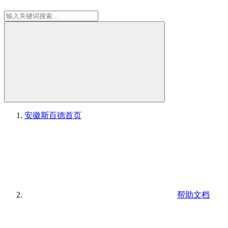
安徽斯百德
首页
帮助文档