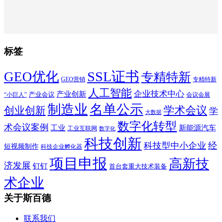
标签
SSL证书
GEO优化
专精特新
GEO营销
专精特新
人工智能
企业技术中心
产业创新
产业会议
“小巨人”
会议会展
制造业
名单公示
学术会议
创业创新
学
大数据
数字化转型
术会议案例
工业
新能源汽车
工业互联网
数字化
科技创新
科技型中小企业
经
短视频制作
科技企业孵化器
项目申报
高新技
济发展
钉钉
首台套重大技术装备
术企业
关于斯百德
联系我们