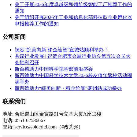
关于开展2026年度卓越级和领航级智能工厂推荐工作的
通知
关于组织开展2026年工业和信息化部科技型企业孵化器
申报推荐工作的通知
公司新闻
祝贺“皖美向新·移企绘智”宣城站顺利举办！
共谋行业发展 | 祝贺合肥市会展行业协会第五次会员大
会胜利召开
斯百德助力中国科学院学部前沿盛会
斯百德助力中国科学技术大学2026校友值年返校活动圆
满举办
斯百德助力“皖美向新・移企绘智”亳州站成功举办
联系我们
地址: 合肥蜀山区金寨路91号立基大厦A座13楼
电话: 0551-62586667
邮箱: service#spiderltd.com（#改为@）