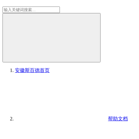
安徽斯百德
首页
帮助文档