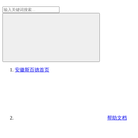
安徽斯百德
首页
帮助文档