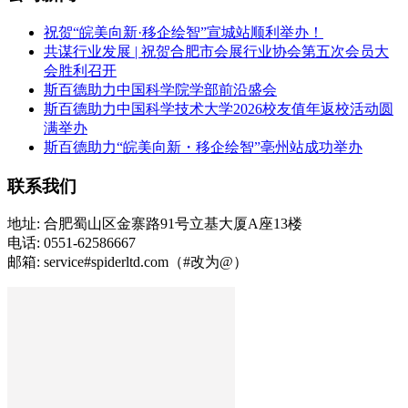
祝贺“皖美向新·移企绘智”宣城站顺利举办！
共谋行业发展 | 祝贺合肥市会展行业协会第五次会员大
会胜利召开
斯百德助力中国科学院学部前沿盛会
斯百德助力中国科学技术大学2026校友值年返校活动圆
满举办
斯百德助力“皖美向新・移企绘智”亳州站成功举办
联系我们
地址: 合肥蜀山区金寨路91号立基大厦A座13楼
电话: 0551-62586667
邮箱: service#spiderltd.com（#改为@）