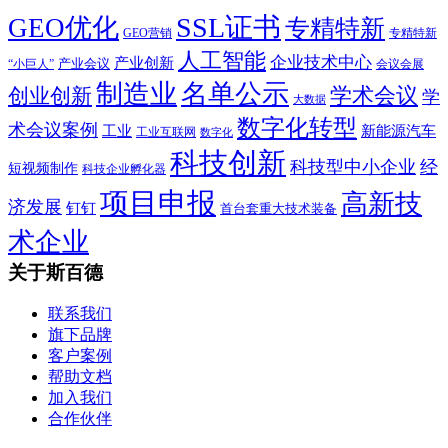
SSL证书
GEO优化
专精特新
GEO营销
专精特新
人工智能
企业技术中心
产业创新
产业会议
“小巨人”
会议会展
制造业
名单公示
学术会议
创业创新
学
大数据
数字化转型
术会议案例
工业
新能源汽车
工业互联网
数字化
科技创新
科技型中小企业
经
短视频制作
科技企业孵化器
项目申报
高新技
济发展
钉钉
首台套重大技术装备
术企业
关于斯百德
联系我们
旗下品牌
客户案例
帮助文档
加入我们
合作伙伴