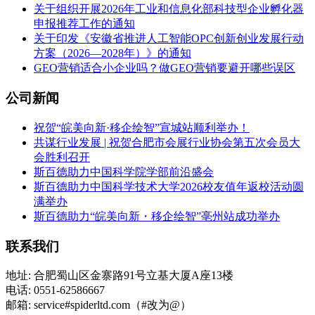
关于组织开展2026年工业和信息化部科技型企业孵化器
申报推荐工作的通知
关于印发《安徽省推进人工智能OPC创新创业发展行动
方案（2026—2028年）》的通知
GEO营销适合小企业吗？做GEO营销要避开哪些误区
公司新闻
祝贺“皖美向新·移企绘智”宣城站顺利举办！
共谋行业发展 | 祝贺合肥市会展行业协会第五次会员大
会胜利召开
斯百德助力中国科学院学部前沿盛会
斯百德助力中国科学技术大学2026校友值年返校活动圆
满举办
斯百德助力“皖美向新・移企绘智”亳州站成功举办
联系我们
地址: 合肥蜀山区金寨路91号立基大厦A座13楼
电话: 0551-62586667
邮箱: service#spiderltd.com（#改为@）