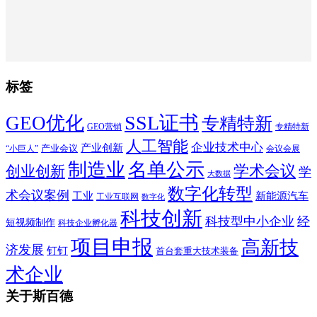
标签
SSL证书
GEO优化
专精特新
GEO营销
专精特新
人工智能
企业技术中心
产业创新
产业会议
“小巨人”
会议会展
制造业
名单公示
学术会议
创业创新
学
大数据
数字化转型
术会议案例
工业
新能源汽车
工业互联网
数字化
科技创新
科技型中小企业
经
短视频制作
科技企业孵化器
项目申报
高新技
济发展
钉钉
首台套重大技术装备
术企业
关于斯百德