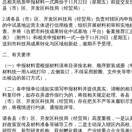
总相关纸质申报材料一式两份于11月22日（星期五）前提交至
县（市）区、开发区科技局（经贸局）。
2.请各县（市）区、开发区科技局（经贸局）负责对辖区内申
的中试基地运营主体进行信用核查，组织开展材料初审和实地
查。并将《合肥市科技成果转化中试基地（平台）备案推荐汇
表》（附件5）和相关申报材料一式一份于11月29日（星期五
送到市科技局成果转化与区域创新处，逾期不予受理。
二、有关要求
（一）申报材料需根据材料清单目录按名称、顺序胶装成册（
材料统一用A4纸打印，左侧装订，不得采用胶圈、文件夹等带
出棱边的装订方式）。
（二）各申报单位须如实填写申报材料并提供真实、清晰的相
料复印件，如存在弄虚作假行为的，将按相关规定处理。各县
（市）区、开发区科技局（经贸局）存在把关不严等未履职尽
的，将视情进行约谈、通报批评等。
请各县（市）区、开发区科技局（经贸局）高度重视，一是认
好政策宣传及材料准备等辅导工作，二是主动深入辖区内高校
研院所、新型研发机构、双创孵化载体、产业链重点企业等单