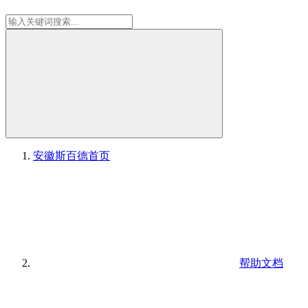
安徽斯百德
首页
帮助文档