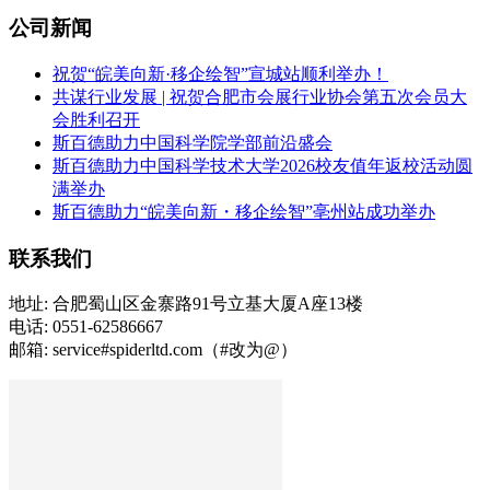
公司新闻
祝贺“皖美向新·移企绘智”宣城站顺利举办！
共谋行业发展 | 祝贺合肥市会展行业协会第五次会员大
会胜利召开
斯百德助力中国科学院学部前沿盛会
斯百德助力中国科学技术大学2026校友值年返校活动圆
满举办
斯百德助力“皖美向新・移企绘智”亳州站成功举办
联系我们
地址: 合肥蜀山区金寨路91号立基大厦A座13楼
电话: 0551-62586667
邮箱: service#spiderltd.com（#改为@）