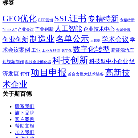
标签
SSL证书
GEO优化
专精特新
GEO营销
专精特新
人工智能
企业技术中心
产业创新
产业会议
“小巨人”
会议会展
制造业
名单公示
学术会议
创业创新
学
大数据
数字化转型
术会议案例
工业
新能源汽车
工业互联网
数字化
科技创新
科技型中小企业
经
短视频制作
科技企业孵化器
项目申报
高新技
济发展
钉钉
首台套重大技术装备
术企业
关于斯百德
联系我们
旗下品牌
客户案例
帮助文档
加入我们