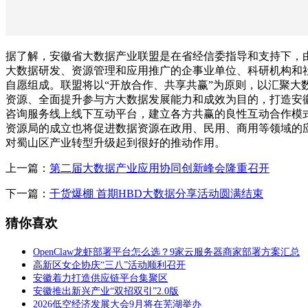
据了解，安徽省大数据产业联盟是在省经信委指导和支持下，
大数据研发、资源管理和应用推广的企事业单位、科研机构和
自愿组成。联盟将以“开放合作、共享共赢”为原则，以汇聚大
资源、全面提升参与方大数据发展能力和成效为目的，打造安
咨询服务线上线下互动平台，建立各方共赢的良性互动合作模
资源局的成立也将促进数据资源在政用、民用、商用等领域的
对蜀山区产业转型升级起到很好的推动作用。
上一篇：
第二届大数据产业应用协同创新峰会隆重召开
下一篇：
干货爆棚 首期HBD大数据分享活动圆满结束
猜你喜欢
OpenClaw龙虾部署平台怎么选？9家云服务器商家部署方案汇总
高新区女企协庆“三八”活动顺利召开
安徽着力打造供应链平台集聚区
安徽推出新兴产业“双招双引”2.0版
2026低空经济发展大会9月将在芜湖举办