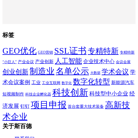
标签
SSL证书
GEO优化
专精特新
GEO营销
专精特新
人工智能
企业技术中心
产业创新
产业会议
“小巨人”
会议会展
制造业
名单公示
学术会议
创业创新
学
大数据
数字化转型
术会议案例
工业
新能源汽车
工业互联网
数字化
科技创新
科技型中小企业
经
短视频制作
科技企业孵化器
项目申报
高新技
济发展
钉钉
首台套重大技术装备
术企业
关于斯百德