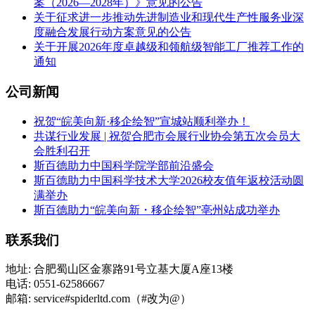
案（2026—2028年）》意见的公告
关于征求进一步推动先进制造业和现代生产性服务业深
度融合发展行动方案意见的公告
关于开展2026年度卓越级和领航级智能工厂推荐工作的
通知
公司新闻
祝贺“皖美向新·移企绘智”宣城站顺利举办！
共谋行业发展 | 祝贺合肥市会展行业协会第五次会员大
会胜利召开
斯百德助力中国科学院学部前沿盛会
斯百德助力中国科学技术大学2026校友值年返校活动圆
满举办
斯百德助力“皖美向新・移企绘智”亳州站成功举办
联系我们
地址: 合肥蜀山区金寨路91号立基大厦A座13楼
电话: 0551-62586667
邮箱: service#spiderltd.com（#改为@）