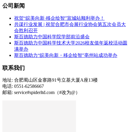
公司新闻
祝贺“皖美向新·移企绘智”宣城站顺利举办！
共谋行业发展 | 祝贺合肥市会展行业协会第五次会员大
会胜利召开
斯百德助力中国科学院学部前沿盛会
斯百德助力中国科学技术大学2026校友值年返校活动圆
满举办
斯百德助力“皖美向新・移企绘智”亳州站成功举办
联系我们
地址: 合肥蜀山区金寨路91号立基大厦A座13楼
电话: 0551-62586667
邮箱: service#spiderltd.com（#改为@）