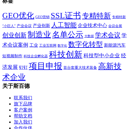
标签
SSL证书
GEO优化
专精特新
GEO营销
专精特新
人工智能
企业技术中心
产业创新
产业会议
“小巨人”
会议会展
制造业
名单公示
学术会议
创业创新
学
大数据
数字化转型
术会议案例
工业
新能源汽车
工业互联网
数字化
科技创新
科技型中小企业
经
短视频制作
科技企业孵化器
项目申报
高新技
济发展
钉钉
首台套重大技术装备
术企业
关于斯百德
联系我们
旗下品牌
客户案例
帮助文档
加入我们
合作伙伴