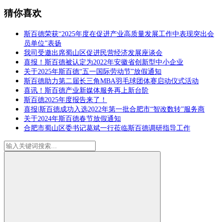
猜你喜欢
斯百德荣获“2025年度在促进产业高质量发展工作中表现突出会
员单位”表扬
我司受邀出席蜀山区促进民营经济发展座谈会
喜报！斯百德被认定为2022年安徽省创新型中小企业
关于2025年斯百德“五一国际劳动节”放假通知
斯百德助力第二届长三角MBA羽毛球团体赛启动仪式活动
喜讯！斯百德产业新媒体服务再上新台阶
斯百德2025年度报告来了！
喜报|斯百德成功入选2022年第一批合肥市“智改数转”服务商
关于2024年斯百德春节放假通知
合肥市蜀山区委书记葛斌一行莅临斯百德调研指导工作