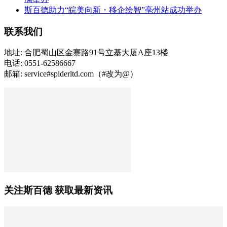
斯百德助力“皖美向新・移企绘智”亳州站成功举办
联系我们
地址: 合肥蜀山区金寨路91号立基大厦A座13楼
电话: 0551-62586667
邮箱: service#spiderltd.com（#改为@）
关注斯百德 获取最新资讯