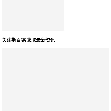
关注斯百德 获取最新资讯