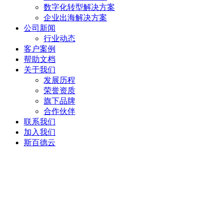
数字化转型解决方案
企业出海解决方案
公司新闻
行业动态
客户案例
帮助文档
关于我们
发展历程
荣誉资质
旗下品牌
合作伙伴
联系我们
加入我们
斯百德云