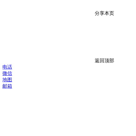
分享本页
返回顶部
电话
微信
地图
邮箱