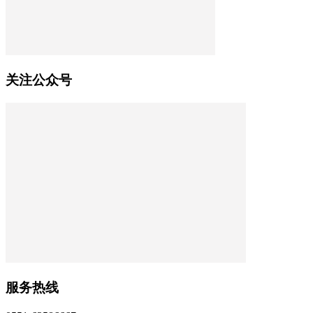
关注公众号
服务热线