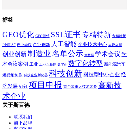
标签
SSL证书
GEO优化
专精特新
GEO营销
专精特新
人工智能
企业技术中心
产业创新
产业会议
“小巨人”
会议会展
制造业
名单公示
学术会议
创业创新
学
大数据
数字化转型
术会议案例
工业
新能源汽车
工业互联网
数字化
科技创新
科技型中小企业
经
短视频制作
科技企业孵化器
项目申报
高新技
济发展
钉钉
首台套重大技术装备
术企业
关于斯百德
联系我们
旗下品牌
客户案例