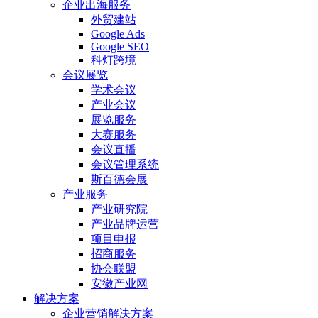
企业出海服务
外贸建站
Google Ads
Google SEO
科灯跨境
会议展览
学术会议
产业会议
展览服务
大赛服务
会议直播
会议管理系统
斯百德会展
产业服务
产业研究院
产业品牌运营
项目申报
招商服务
协会联盟
安徽产业网
解决方案
企业营销解决方案