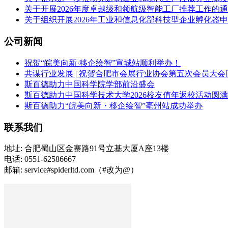
关于开展2026年度卓越级和领航级智能工厂推荐工作的
关于组织开展2026年工业和信息化部科技型企业孵化器
公司新闻
祝贺“皖美向新·移企绘智”宣城站顺利举办！
共谋行业发展 | 祝贺合肥市会展行业协会第五次会员大会
斯百德助力中国科学院学部前沿盛会
斯百德助力中国科学技术大学2026校友值年返校活动圆
斯百德助力“皖美向新・移企绘智”亳州站成功举办
联系我们
地址: 合肥蜀山区金寨路91号立基大厦A座13楼
电话: 0551-62586667
邮箱: service#spiderltd.com（#改为@）