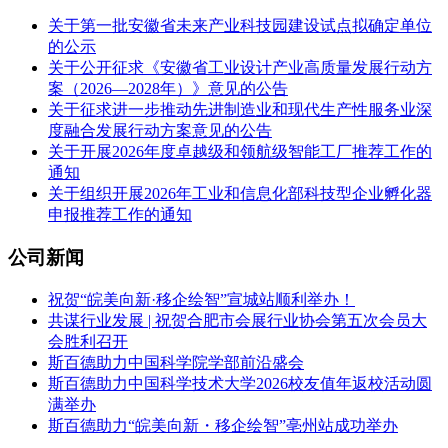
关于第一批安徽省未来产业科技园建设试点拟确定单位
的公示
关于公开征求《安徽省工业设计产业高质量发展行动方
案（2026—2028年）》意见的公告
关于征求进一步推动先进制造业和现代生产性服务业深
度融合发展行动方案意见的公告
关于开展2026年度卓越级和领航级智能工厂推荐工作的
通知
关于组织开展2026年工业和信息化部科技型企业孵化器
申报推荐工作的通知
公司新闻
祝贺“皖美向新·移企绘智”宣城站顺利举办！
共谋行业发展 | 祝贺合肥市会展行业协会第五次会员大
会胜利召开
斯百德助力中国科学院学部前沿盛会
斯百德助力中国科学技术大学2026校友值年返校活动圆
满举办
斯百德助力“皖美向新・移企绘智”亳州站成功举办