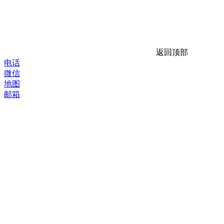
返回顶部
电话
微信
地图
邮箱