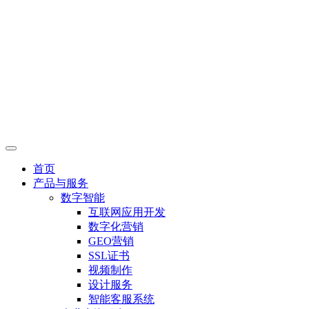
首页
产品与服务
数字智能
互联网应用开发
数字化营销
GEO营销
SSL证书
视频制作
设计服务
智能客服系统