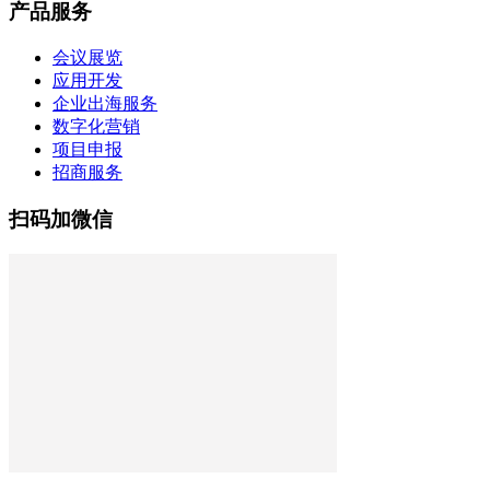
产品服务
会议展览
应用开发
企业出海服务
数字化营销
项目申报
招商服务
扫码加微信