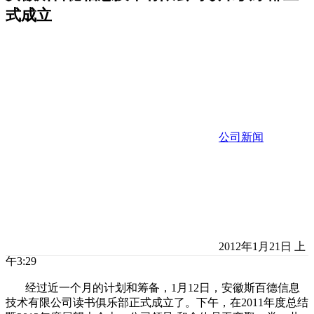
式成立
公司新闻
2012年1月21日 上
午3:29
经过近一个月的计划和筹备，1月12日，安徽斯百德信息
技术有限公司读书俱乐部正式成立了。下午，在2011年度总结