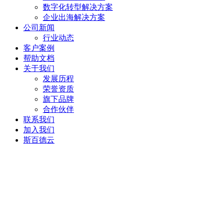
数字化转型解决方案
企业出海解决方案
公司新闻
行业动态
客户案例
帮助文档
关于我们
发展历程
荣誉资质
旗下品牌
合作伙伴
联系我们
加入我们
斯百德云