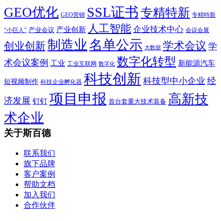
SSL证书
GEO优化
专精特新
GEO营销
专精特新
人工智能
企业技术中心
产业创新
产业会议
“小巨人”
会议会展
制造业
名单公示
学术会议
创业创新
学
大数据
数字化转型
术会议案例
工业
新能源汽车
工业互联网
数字化
科技创新
科技型中小企业
经
短视频制作
科技企业孵化器
项目申报
高新技
济发展
钉钉
首台套重大技术装备
术企业
关于斯百德
联系我们
旗下品牌
客户案例
帮助文档
加入我们
合作伙伴