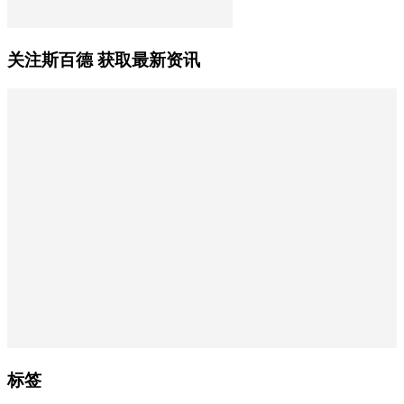
关注斯百德 获取最新资讯
标签