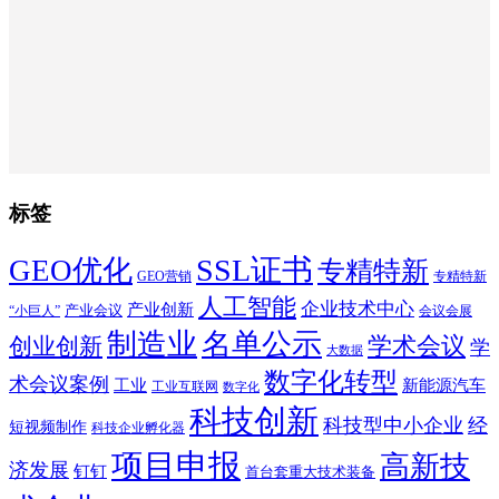
标签
SSL证书
GEO优化
专精特新
GEO营销
专精特新
人工智能
企业技术中心
产业创新
产业会议
“小巨人”
会议会展
制造业
名单公示
学术会议
创业创新
学
大数据
数字化转型
术会议案例
工业
新能源汽车
工业互联网
数字化
科技创新
科技型中小企业
经
短视频制作
科技企业孵化器
项目申报
高新技
济发展
钉钉
首台套重大技术装备