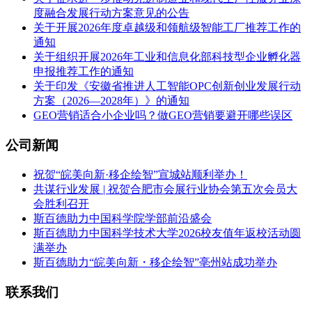
度融合发展行动方案意见的公告
关于开展2026年度卓越级和领航级智能工厂推荐工作的
通知
关于组织开展2026年工业和信息化部科技型企业孵化器
申报推荐工作的通知
关于印发《安徽省推进人工智能OPC创新创业发展行动
方案（2026—2028年）》的通知
GEO营销适合小企业吗？做GEO营销要避开哪些误区
公司新闻
祝贺“皖美向新·移企绘智”宣城站顺利举办！
共谋行业发展 | 祝贺合肥市会展行业协会第五次会员大
会胜利召开
斯百德助力中国科学院学部前沿盛会
斯百德助力中国科学技术大学2026校友值年返校活动圆
满举办
斯百德助力“皖美向新・移企绘智”亳州站成功举办
联系我们