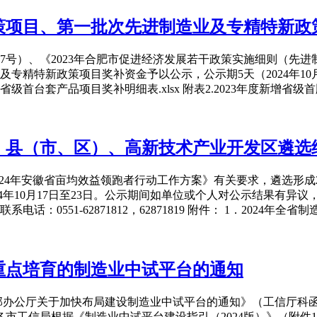
政策项目、第一批次先进制造业及专精特新
号）、《2023年合肥市促进经济发展若干政策实施细则（先进制造
特新政策项目奖补资金予以公示，公示期5天（2024年10月17日
新增省级首台套产品项目奖补明细表.xlsx 附表2.2023年度新增省级
业、县（市、区）、高新技术产业开发区遴选
2024年安徽省亩均效益领跑者行动工作方案》有关要求，遴选形
4年10月17日至23日。公示期间如单位或个人对公示结果有异
话：0551-62871812，62871819 附件： 1．2024年全省
重点培育的制造业中试平台的通知
办公厅关于加快布局建设制造业中试平台的通知》（工信厅科函〔
各市工信局根据《制造业中试平台建设指引（2024版）》（附件