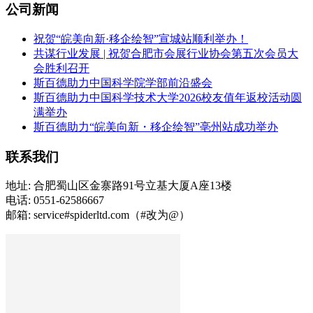
公司新闻
祝贺“皖美向新·移企绘智”宣城站顺利举办！
共谋行业发展 | 祝贺合肥市会展行业协会第五次会员大
会胜利召开
斯百德助力中国科学院学部前沿盛会
斯百德助力中国科学技术大学2026校友值年返校活动圆
满举办
斯百德助力“皖美向新・移企绘智”亳州站成功举办
联系我们
地址: 合肥蜀山区金寨路91号立基大厦A座13楼
电话: 0551-62586667
邮箱: service#spiderltd.com（#改为@）