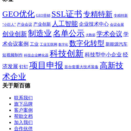
SSL证书
GEO优化
专精特新
GEO营销
专精特新
人工智能
企业技术中心
产业创新
产业会议
“小巨人”
会议会展
制造业
名单公示
学术会议
创业创新
学
大数据
数字化转型
术会议案例
工业
新能源汽车
工业互联网
数字化
科技创新
科技型中小企业
经
短视频制作
科技企业孵化器
项目申报
高新技
济发展
钉钉
首台套重大技术装备
术企业
关于斯百德
联系我们
旗下品牌
客户案例
帮助文档
加入我们
合作伙伴