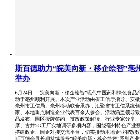
斯百德助力“皖美向新・移企绘智”亳
举办
6月24日，“皖美向新・移企绘智”现代中医药和绿色食品
动于亳州顺利开展。本次产业活动由省工信厅指导、安徽
亳州市工信局、亳州移动联合承办，汇聚省市工信系统领
家、本地重点制造企业代表百余人参会。活动涵盖领导致
品发布、园区授牌签约、技改政策解读、行业专家分享、
摩、古井5G工厂实地调研多项内容，围绕亳州特色产业
搭建政企、园企对接交流平台，切实推动本地企业智改数
斯百德会展长期持续服务“皖美向新・移企绘智”系列产