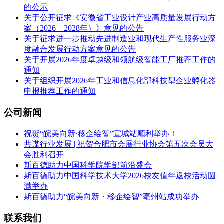
的公示
关于公开征求《安徽省工业设计产业高质量发展行动方
案（2026—2028年）》意见的公告
关于征求进一步推动先进制造业和现代生产性服务业深
度融合发展行动方案意见的公告
关于开展2026年度卓越级和领航级智能工厂推荐工作的
通知
关于组织开展2026年工业和信息化部科技型企业孵化器
申报推荐工作的通知
公司新闻
祝贺“皖美向新·移企绘智”宣城站顺利举办！
共谋行业发展 | 祝贺合肥市会展行业协会第五次会员大
会胜利召开
斯百德助力中国科学院学部前沿盛会
斯百德助力中国科学技术大学2026校友值年返校活动圆
满举办
斯百德助力“皖美向新・移企绘智”亳州站成功举办
联系我们