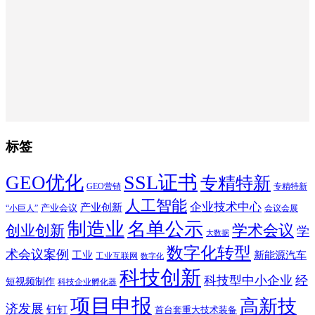
标签
SSL证书
GEO优化
专精特新
GEO营销
专精特新
人工智能
企业技术中心
产业创新
产业会议
“小巨人”
会议会展
制造业
名单公示
学术会议
创业创新
学
大数据
数字化转型
术会议案例
工业
新能源汽车
工业互联网
数字化
科技创新
科技型中小企业
经
短视频制作
科技企业孵化器
项目申报
高新技
济发展
钉钉
首台套重大技术装备