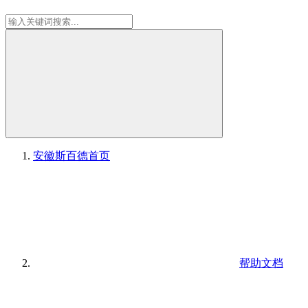
安徽斯百德
首页
帮助文档