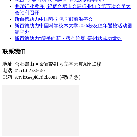
共谋行业发展 | 祝贺合肥市会展行业协会第五次会员大
会胜利召开
斯百德助力中国科学院学部前沿盛会
斯百德助力中国科学技术大学2026校友值年返校活动圆
满举办
斯百德助力“皖美向新・移企绘智”亳州站成功举办
联系我们
地址: 合肥蜀山区金寨路91号立基大厦A座13楼
电话: 0551-62586667
邮箱: service#spiderltd.com（#改为@）