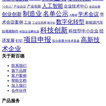
人工智能
企业技术中心
产业创新
产业会议
“小巨人”
会议会展
制造业
名单公示
学术会议
创业创新
学
大数据
数字化转型
术会议案例
工业
新能源汽车
工业互联网
数字化
科技创新
科技型中小企业
经
短视频制作
科技企业孵化器
项目申报
高新技
济发展
钉钉
首台套重大技术装备
术企业
关于斯百德
联系我们
旗下品牌
客户案例
帮助文档
加入我们
合作伙伴
产品服务