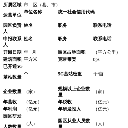
所属区域
市 区（县、市）
单位名称
统一社会信用代码
运营单位
园区
负责
姓名
职务
联系电话
人
申报联系
姓名
职务
联系电话
人
开园日期
年 月
园区占地
面积
（平方公里）
建筑面积
平方米
宽带带宽
bps
已开通5G
个
5G基站密度
个/亩
基站数量
规模以上企业数
企业数量
（家）
（家）
量
年营收
（亿元）
年税收
（亿元）
年利润
（亿元）
年研发投入
（亿元）
园区研发
园区
从业人员
数
（人）
（人）
人数数量
量