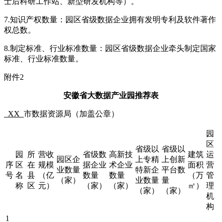
士后科研工作站、新型研发机构等）。
7.知识产权数量：园区省级数据企业拥有发明专利及软件著作
权总数。
8.制定标准、行业标准数量：园区省级数据企业牵头制定国家
标准、行业标准数量。
附件2
安徽省大数据产业园推荐表
XX
市数据资源局（加盖公章）
园
区
省级以
省级以
园
所
营收
省级数
高新技
建筑
运
园区企
上专精
上创新
序
区
在
规模
据企业
术企业
面积
营
业数量
特新企
平台数
号
名
县
（亿
数量
数量
（万
管
（家）
业数量
量
称
区
元）
（家）
（家）
㎡）
理
（家）
（家）
机
构
1