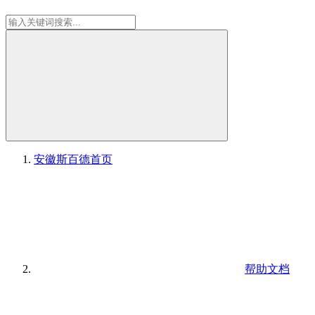
安徽斯百德
首页
帮助文档