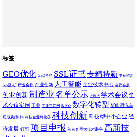
标签
SSL证书
GEO优化
专精特新
GEO营销
专精特新
人工智能
企业技术中心
产业创新
产业会议
“小巨人”
会议会展
制造业
名单公示
学术会议
创业创新
学
大数据
数字化转型
术会议案例
工业
新能源汽车
工业互联网
数字化
科技创新
科技型中小企业
经
短视频制作
科技企业孵化器
项目申报
高新技
济发展
钉钉
首台套重大技术装备