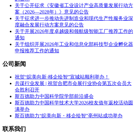
关于公开征求《安徽省工业设计产业高质量发展行动方
案（2026—2028年）》意见的公告
关于征求进一步推动先进制造业和现代生产性服务业深
度融合发展行动方案意见的公告
关于开展2026年度卓越级和领航级智能工厂推荐工作的
通知
关于组织开展2026年工业和信息化部科技型企业孵化器
申报推荐工作的通知
公司新闻
祝贺“皖美向新·移企绘智”宣城站顺利举办！
共谋行业发展 | 祝贺合肥市会展行业协会第五次会员大
会胜利召开
斯百德助力中国科学院学部前沿盛会
斯百德助力中国科学技术大学2026校友值年返校活动圆
满举办
斯百德助力“皖美向新・移企绘智”亳州站成功举办
联系我们