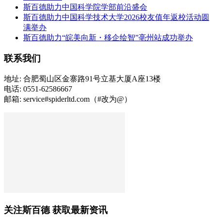
斯百德助力中国科学院学部前沿盛会
斯百德助力中国科学技术大学2026校友值年返校活动圆
满举办
斯百德助力“皖美向新・移企绘智”亳州站成功举办
联系我们
地址: 合肥蜀山区金寨路91号立基大厦A座13楼
电话: 0551-62586667
邮箱: service#spiderltd.com（#改为@）
关注斯百德 获取最新资讯