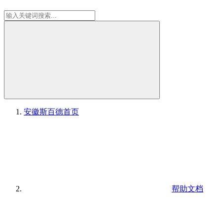
安徽斯百德
首页
帮助文档