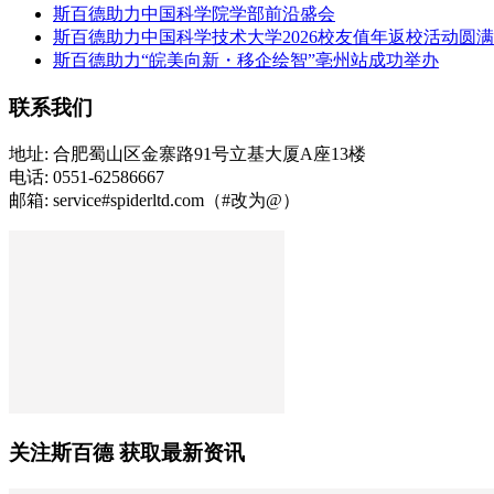
斯百德助力中国科学院学部前沿盛会
斯百德助力中国科学技术大学2026校友值年返校活动圆
斯百德助力“皖美向新・移企绘智”亳州站成功举办
联系我们
地址: 合肥蜀山区金寨路91号立基大厦A座13楼
电话: 0551-62586667
邮箱: service#spiderltd.com（#改为@）
关注斯百德 获取最新资讯