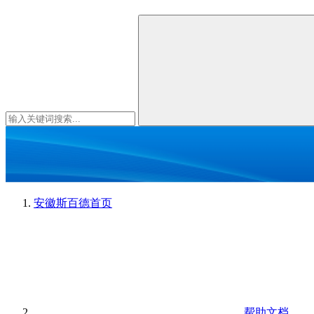
安徽斯百德
首页
帮助文档