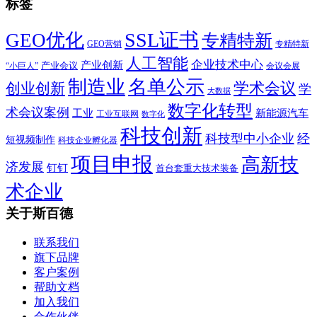
标签
SSL证书
GEO优化
专精特新
GEO营销
专精特新
人工智能
企业技术中心
产业创新
产业会议
“小巨人”
会议会展
制造业
名单公示
学术会议
创业创新
学
大数据
数字化转型
术会议案例
工业
新能源汽车
工业互联网
数字化
科技创新
科技型中小企业
经
短视频制作
科技企业孵化器
项目申报
高新技
济发展
钉钉
首台套重大技术装备
术企业
关于斯百德
联系我们
旗下品牌
客户案例
帮助文档
加入我们
合作伙伴