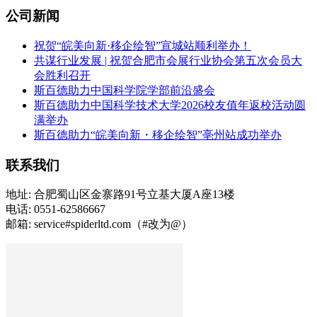
公司新闻
祝贺“皖美向新·移企绘智”宣城站顺利举办！
共谋行业发展 | 祝贺合肥市会展行业协会第五次会员大
会胜利召开
斯百德助力中国科学院学部前沿盛会
斯百德助力中国科学技术大学2026校友值年返校活动圆
满举办
斯百德助力“皖美向新・移企绘智”亳州站成功举办
联系我们
地址: 合肥蜀山区金寨路91号立基大厦A座13楼
电话: 0551-62586667
邮箱: service#spiderltd.com（#改为@）