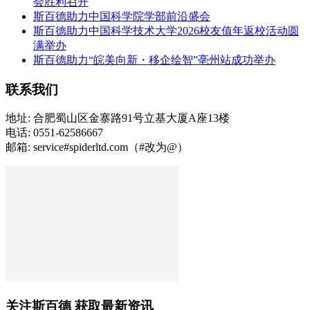
会胜利召开
斯百德助力中国科学院学部前沿盛会
斯百德助力中国科学技术大学2026校友值年返校活动圆
满举办
斯百德助力“皖美向新・移企绘智”亳州站成功举办
联系我们
地址: 合肥蜀山区金寨路91号立基大厦A座13楼
电话: 0551-62586667
邮箱: service#spiderltd.com（#改为@）
关注斯百德 获取最新资讯