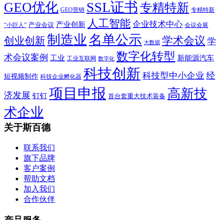
SSL证书
GEO优化
专精特新
GEO营销
专精特新
人工智能
企业技术中心
产业创新
产业会议
“小巨人”
会议会展
制造业
名单公示
学术会议
创业创新
学
大数据
数字化转型
术会议案例
工业
新能源汽车
工业互联网
数字化
科技创新
科技型中小企业
经
短视频制作
科技企业孵化器
项目申报
高新技
济发展
钉钉
首台套重大技术装备
术企业
关于斯百德
联系我们
旗下品牌
客户案例
帮助文档
加入我们
合作伙伴