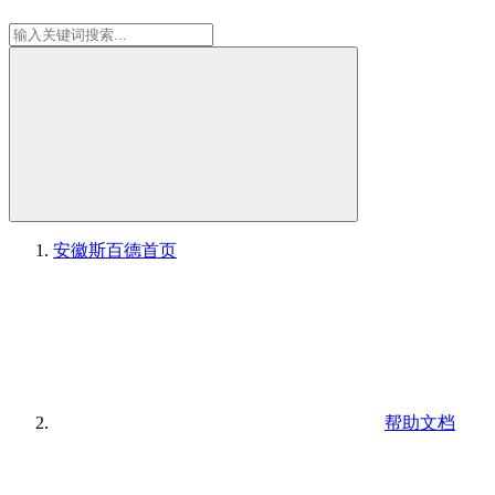
安徽斯百德
首页
帮助文档