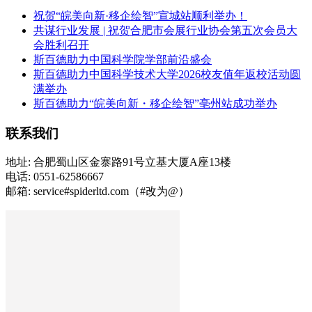
祝贺“皖美向新·移企绘智”宣城站顺利举办！
共谋行业发展 | 祝贺合肥市会展行业协会第五次会员大
会胜利召开
斯百德助力中国科学院学部前沿盛会
斯百德助力中国科学技术大学2026校友值年返校活动圆
满举办
斯百德助力“皖美向新・移企绘智”亳州站成功举办
联系我们
地址: 合肥蜀山区金寨路91号立基大厦A座13楼
电话: 0551-62586667
邮箱: service#spiderltd.com（#改为@）