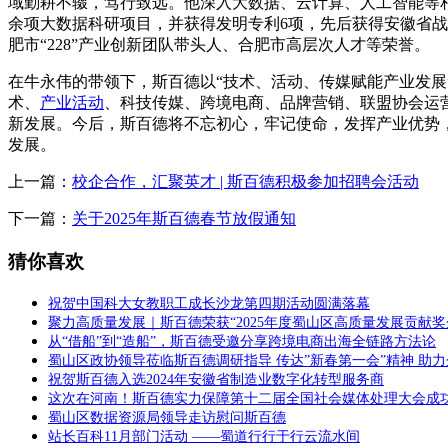
域勤耕不辍，笃行致远。他深入大数据、云计算、人工智能等相
余项大数据科研项目，并获得发明专利6项，先后获得安徽省
肥市“228”产业创新团队带头人、合肥市高层次人才等荣誉。
在牛永伟的带领下，斯百德以“技术、活动、传媒赋能产业发展
术、
产业活动
、科技传媒、跨境电商、品牌营销、联盟协会运
新发展。今后，斯百德将不忘初心，牢记使命，发挥产业优势
发展。
上一篇：
校企合作，汇聚英才 | 斯百德积极参加招聘会活动
下一篇：
关于2025年斯百德春节放假通知
猜你喜欢
祝贺中国科大女教职工成长沙龙第四期活动圆满落幕
聚力高质量发展｜斯百德荣获“2025年度蜀山区高质量发展贡献奖
从“借船”到“造船”，斯百德受邀分享跨境电商出海全链路方法论
蜀山区政协领导莅临斯百德调研指导 传达”新春第一会”精神 助
祝贺斯百德入选2024年安徽省制造业数字化转型服务商
这次在河南！斯百德实力保障第十二届全国社会媒体处理大会成
蜀山区数据资源局领导走访慰问斯百德
站长百科11月部门活动 ——蜀道行行于行云流水间