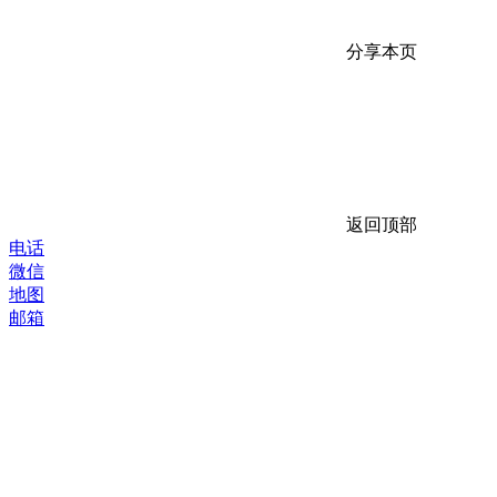
分享本页
返回顶部
电话
微信
地图
邮箱