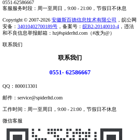
0551-62586667
客服服务时段：周一至周日，9:00 - 21:00，节假日不休息
Copyright © 2007-2026
安徽斯百德信息技术有限公司
，皖公网
安备：
34010402700189号
，备案号：
皖B2-20140010-4
，违法
和不良信息举报邮箱：hzj#spiderltd.com（#改为@）
联系我们
联系我们
0551- 62586667
QQ：
800013301
邮件：service@spiderltd.com
工作时间：周一至周日，9:00 - 21:00，节假日不休息
微信客服